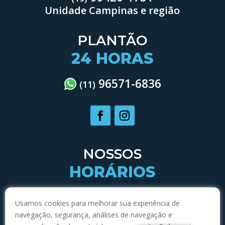
Unidade Campinas e região
PLANTÃO
24 HORAS
96571-6836
(11)
NOSSOS
HORÁRIOS
SEGUNDA À QUARTA:
Usamos cookies para melhorar sua experiência de
7:30H ÀS 17:30H
navegação, segurança, análises de navegação e
QUINTAS E SEXTAS: