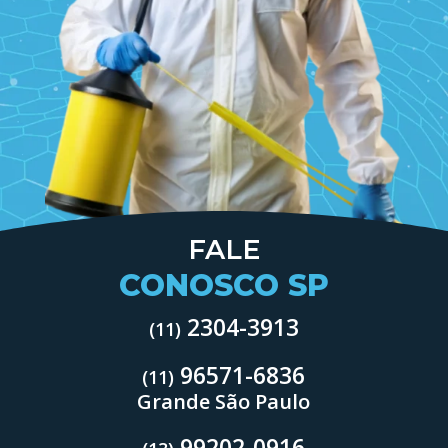
FALE
CONOSCO SP
2304-3913
(11)
96571-6836
(11)
Grande São Paulo
99202-0916