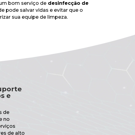
m um bom serviço de
desinfecção de
e pode salvar vidas e evitar que o
izar sua equipe de limpeza.
uporte
s e
s de
e no
erviços
es de alto