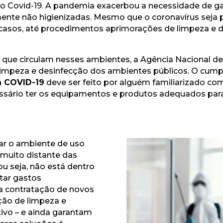
o o Covid-19. A pandemia exacerbou a necessidade de g
rmente não higienizadas. Mesmo que o coronavírus seja
 casos, até procedimentos aprimorações de limpeza e 
 que circulam nesses ambientes, a Agência Nacional de 
a limpeza e desinfecção dos ambientes públicos. O cum
a COVID-19
deve ser feito por alguém familiarizado co
cessário ter os equipamentos e produtos adequados pa
ar o ambiente de uso
 muito distante das
ou seja, não está dentro
itar gastos
a contratação de novos
ão de limpeza e
ivo – e ainda garantam