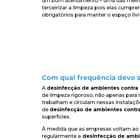
um bom atendimento – uma das melho
terceirizar a limpeza pois elas cumpre
obrigatórios para manter o espaço liv
Com qual frequência devo s
A
desinfecção de ambientes contra
de limpeza rigoroso, não apenas para
trabalham e circulam nessas instalaçõ
de
desinfecção de ambientes contr
superfícies.
À medida que as empresas voltam ao n
regularmente a
desinfecção de ambi