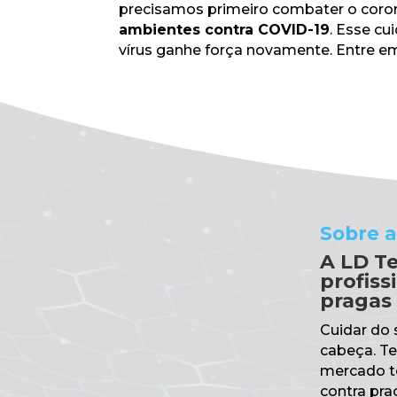
precisamos primeiro combater o coron
ambientes contra COVID-19
. Esse cu
vírus ganhe força novamente. Entre em
Sobre a
A LD T
profiss
pragas
Cuidar do 
cabeça. Te
mercado to
contra pra